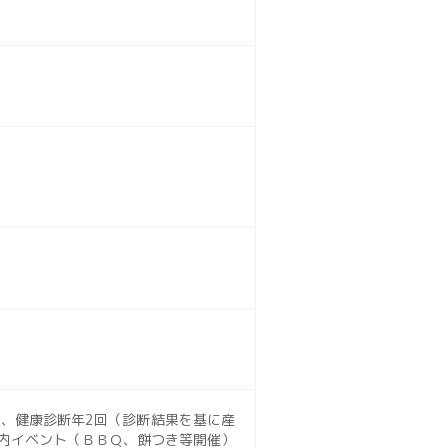
、健康診断年2回（診断結果を基に産
内イベント（ＢＢＱ、餅つき等開催）