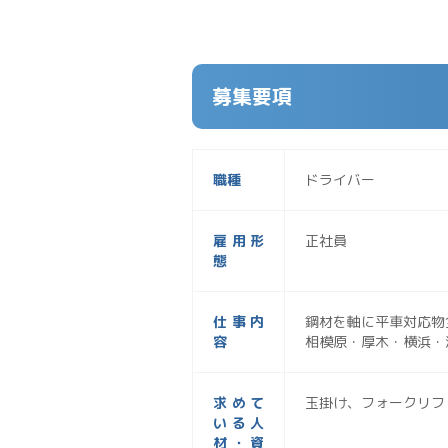
募集要項
職種
ドライバー
雇用形
正社員
態
仕事内
鋼材を軸に平車対応物
容
相模原・厚木・横浜・
求めて
玉掛け、フォークリフ
いる人
材・資