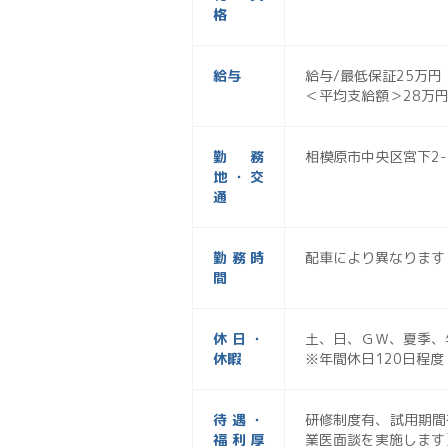
格
給与
給与/最低保証25万円
＜平均支給額＞28万円
勤務
相模原市中央区宮下2-1
地・交
通
勤務時
配車により異なります
間
休日・
土、日、ＧＷ、夏季、
休暇
※年間休日120日程度
待遇・
研修制度有、試用期間
福利厚
業医面談を実施します