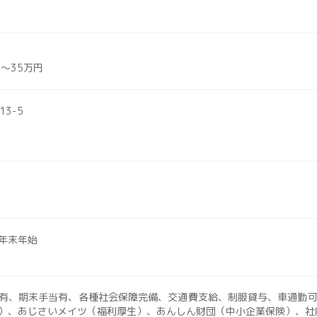
～35万円
3-5
年末年始
有、期末手当有、各種社会保障完備、交通費支給、制服貸与、車通勤可
）、あじさいメイツ（福利厚生）、あんしん財団（中小企業保険）、社