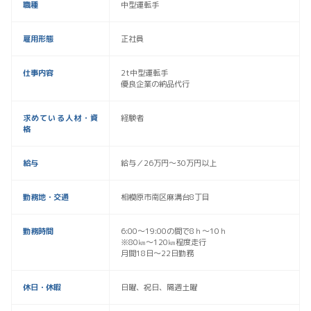
職種
中型運転手
雇用形態
正社員
仕事内容
2t中型運転手
優良企業の納品代行
求めている人材・資
経験者
格
給与
給与／26万円～30万円以上
勤務地・交通
相模原市南区麻溝台8丁目
勤務時間
6:00〜19:00の間で8ｈ～10ｈ
※80㎞～120㎞程度走行
月間18日～22日勤務
休日・休暇
日曜、祝日、隔週土曜