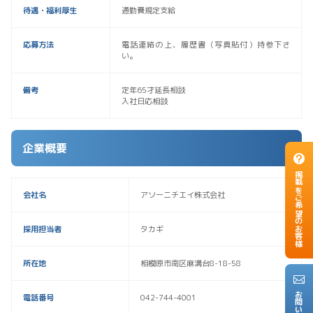
待遇・福利厚生
通勤費規定支給
応募方法
電話連絡の上、履歴書（写真貼付）持参下さ
い。
備考
定年65才延長相談
入社日応相談
企業概要
掲載をご希望のお客様
会社名
アソーニチエイ株式会社
採用担当者
タカギ
所在地
相模原市南区麻溝台8-18-58
電話番号
042-744-4001