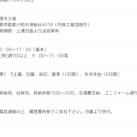
厚木工場
愛甲郡愛川町中津桜台4018（内陸工業団地内）
相模原・上溝方面より送迎車有
9：00～17：00（基本）
[例]週3日以上 9：00～15：00等
第1・3土曜、日曜、祝日、夏季（5日間）、年末年始（6日間）
昇給有、社保完、有給休暇10日～20日、交通費支給、ユニフォーム貸
電話連絡の上、履歴書持参でご来社下さい。月曜より受付。