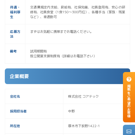
待遇・
交通費規定内支給、昇給有、社保完備、社員登用有、安心の研
福利厚
修有、社員食堂（1食150〜300円位）、各種手当（家族・残業
生
など）、車通勤可
応募方
まずはお気軽に携帯までお電話ください。
法
備考
試用期間有
独立開業支援制度有（詳細はお電話下さい）
企業概要
掲載をご希望のお客様
会社名
株式会社 コアテック
採用担当者
中野
所在地
厚木市下荻野1422-1