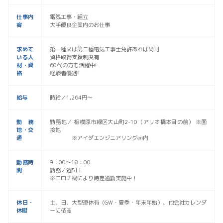
仕事内
電気工事・組立
容
大手優良企業内のお仕事
求めて
第一種又は第二種電気工事士免許あれば尚可
いる人
資格取得支援制度有
材・資
60代の方も活躍中!
格
経験者優遇!!
給与
時給／1,264円〜
勤務
勤務地／ 相模原市緑区大山町2-10（アリオ橋本目の前） ※面
地・交
接地
通
※アイダエンジニアリング㈱内
勤務時
9：00〜18：00
間
勤務／週5日
※コロナ禍により時差通勤実施中！
休日・
土、日、大型連休有（GW・夏季・年末年始）、他会社カレンダ
休暇
ーに依る