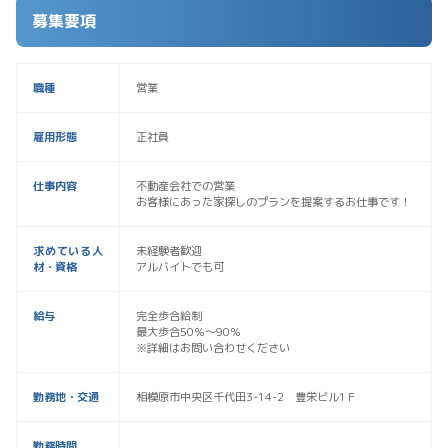
募集要項
職種
営業
雇用形態
正社員
仕事内容
不動産会社での営業
お客様にあった家探しのプランを提案するお仕事です！
求めている人
未経験者歓迎
材・資格
アルバイトでも可
給与
完全歩合給制
最大歩合50％～90％
※詳細はお問い合わせください
勤務地・交通
相模原市中央区千代田3-14-2 豊栄ビル1Ｆ
勤務時間