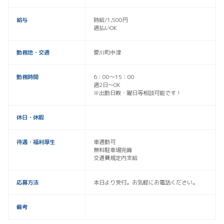
給与
時給/1,500円
週払いOK
勤務地・交通
愛川町中津
勤務時間
6：00～15：00
週2日～OK
※出勤日数・曜日等相談可能です！
休日・休暇
待遇・福利厚生
車通勤可
無料駐車場完備
交通費規定内支給
応募方法
本日より受付。お気軽にお電話ください。
備考