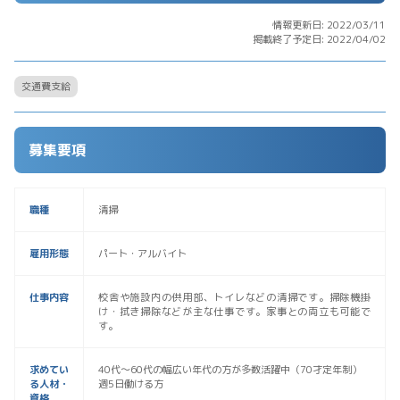
情報更新日: 2022/03/11
掲載終了予定日: 2022/04/02
交通費支給
募集要項
職種
清掃
雇用形態
パート・アルバイト
仕事内容
校舎や施設内の供用部、トイレなどの清掃です。掃除機掛
け・拭き掃除などが主な仕事です。家事との両立も可能で
す。
求めてい
40代～60代の幅広い年代の方が多数活躍中（70才定年制）
る人材・
週5日働ける方
資格