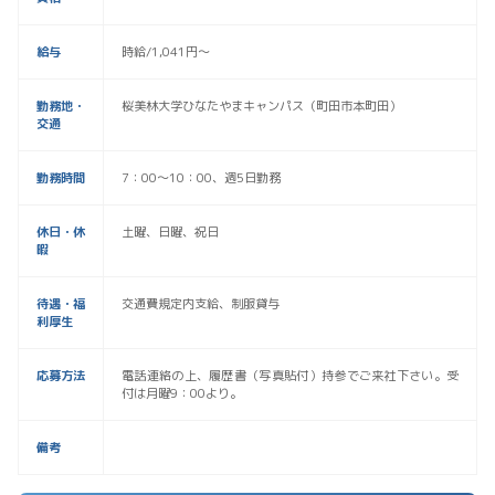
給与
時給/1,041円～
勤務地・
桜美林大学ひなたやまキャンパス（町田市本町田）
交通
勤務時間
7：00～10：00、週5日勤務
休日・休
土曜、日曜、祝日
暇
待遇・福
交通費規定内支給、制服貸与
利厚生
応募方法
電話連絡の上、履歴書（写真貼付）持参でご来社下さい。受
付は月曜9：00より。
備考