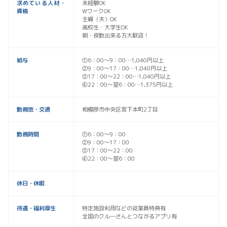
求めている人材・
未経験OK
資格
WワークOK
主婦（夫）OK
高校生・大学生OK
朝・夜勤出来る方大歓迎！
給与
①6：00～9：00…1,040円以上
②9：00～17：00…1,040円以上
③17：00～22：00…1,040円以上
④22：00～翌6：00…1,375円以上
勤務地・交通
相模原市中央区宮下本町2丁目
勤務時間
①6：00～9：00
②9：00～17：00
③17：00～22：00
④22：00～翌6：00
休日・休暇
待遇・福利厚生
特定施設利用などの従業員特典有
全国のクル―さんとつながるアプリ有