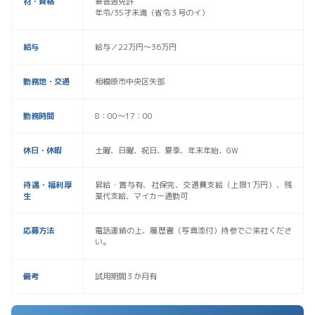
材・資格
要普通免許
年令/35才未満（省令３号のイ）
給与
給与／22万円～36万円
勤務地・交通
相模原市中央区矢部
勤務時間
8：00～17：00
休日・休暇
土曜、日曜、祝日、夏季、年末年始、GW
待遇・福利厚
昇給・賞与有、社保完、交通費支給（上限1万円）、残
生
業代支給、マイカー通勤可
応募方法
電話連絡の上、履歴書（写真添付）持参でご来社くださ
い。
備考
試用期間３か月有