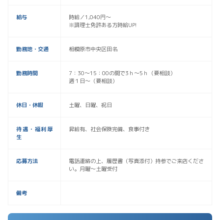
給与
時給／1,040円～
※調理士免許ある方時給UP!
勤務地・交通
相模原市中央区田名
勤務時間
7：30～15：00の間で3ｈ～5ｈ（要相談）
週１日～（要相談）
休日・休暇
土曜、日曜、祝日
待遇・福利厚
昇給有、社会保険完備、食事付き
生
応募方法
電話連絡の上、履歴書（写真添付）持参でご来店くださ
い。月曜～土曜受付
備考