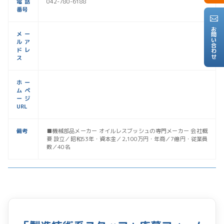
電話
042-780-6188
番号
お問い合わせ
メー
ルア
ドレ
ス
ホー
ムペ
ージ
URL
備考
■機械部品メーカー オイルレスブッシュの専門メーカー 会社概
要 設立／昭和53年・資本金／2,100万円・年商／7億円・従業員
数／40名