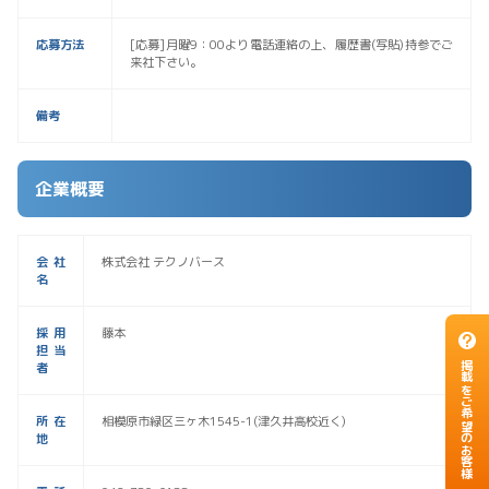
応募方法
[応募]月曜9：00より電話連絡の上、履歴書(写貼)持参でご
来社下さい。
備考
企業概要
会社
株式会社 テクノバース
名
採用
藤本
担当
掲載をご希望のお客様
者
所在
相模原市緑区三ヶ木1545-1(津久井高校近く)
地