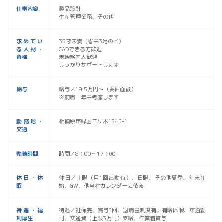
仕事内容
製品設計
生産管理業務、その他
求めてい
35才未満（省令3号のイ）
る人材・
CADできる方歓迎
資格
未経験者大歓迎
しっかりサポートします
給与
給与／19.5万円〜（委細面談）
※前職・年令考慮します
勤務地・
相模原市緑区三ケ木1545-1
交通
勤務時間
時間／8：00〜17：00
休日・休
休日／土曜（月1回出勤有）、日曜、その他夏季、年末年
暇
始、GW、他当社カレンダーに依る
待遇・福
待遇／社保完、賞与2回、退職金制度有、有給休暇、車通勤
利厚生
可、交通費（上限3万円）支給、作業着貸与