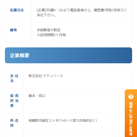
応募方法
[応募]月曜9：00より電話連絡の上、履歴書(写貼)持参でご
来社下さい。
備考
未経験者大歓迎
※試用期間3ヶ月有
企業概要
会社
株式会社 テクノバース
名
採用
藤本・田口
担当
掲載をご希望のお客様
者
所在
相模原市緑区三ヶ木1545-1(津久井高校近く)
地