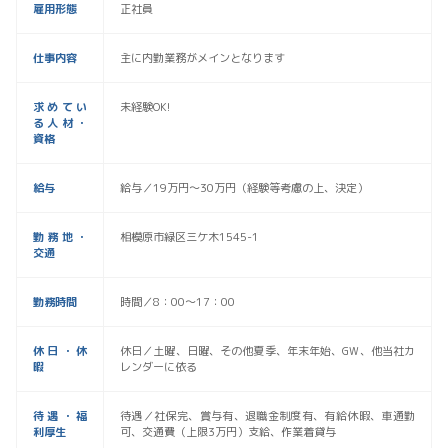
雇用形態
正社員
仕事内容
主に内勤業務がメインとなります
求めてい
未経験OK!
る人材・
資格
給与
給与／19万円〜30万円（経験等考慮の上、決定）
勤務地・
相模原市緑区三ケ木1545-1
交通
勤務時間
時間／8：00〜17：00
休日・休
休日／土曜、日曜、その他夏季、年末年始、GW、他当社カ
暇
レンダーに依る
待遇・福
待遇／社保完、賞与有、退職金制度有、有給休暇、車通勤
利厚生
可、交通費（上限3万円）支給、作業着貸与