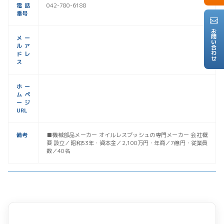
電話
042-780-6188
番号
お問い合わせ
メー
ルア
ドレ
ス
ホー
ムペ
ージ
URL
備考
■機械部品メーカー オイルレスブッシュの専門メーカー 会社概
要 設立／昭和53年・資本金／2,100万円・年商／7億円・従業員
数／40名