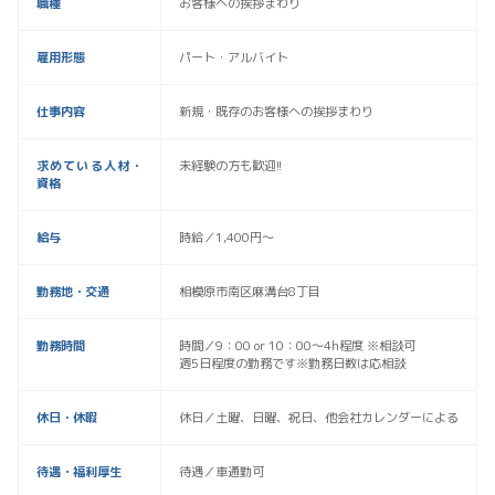
職種
お客様への挨拶まわり
雇用形態
パート・アルバイト
仕事内容
新規・既存のお客様への挨拶まわり
求めている人材・
未経験の方も歓迎!!
資格
給与
時給／1,400円〜
勤務地・交通
相模原市南区麻溝台8丁目
勤務時間
時間／9：00 or 10：00〜4h程度 ※相談可
週5日程度の勤務です※勤務日数は応相談
休日・休暇
休日／土曜、日曜、祝日、他会社カレンダーによる
待遇・福利厚生
待遇／車通勤可