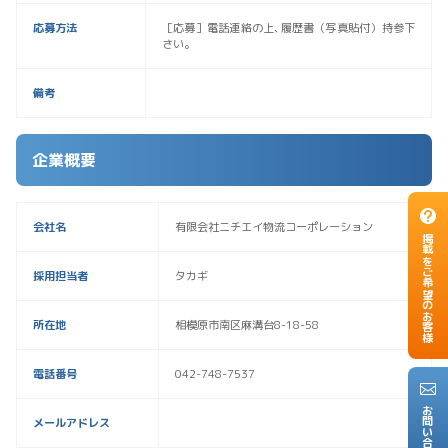
応募方法
［応募］電話連絡の上､履歴書（写真貼付）持参下
さい。
備考
企業概要
会社名
有限会社ニチエイ物流コーポレーション
掲載をご希望のお客様
採用担当者
タカギ
所在地
相模原市南区麻溝台8-18-58
電話番号
042-748-7537
お問い合わせ
メールアドレス