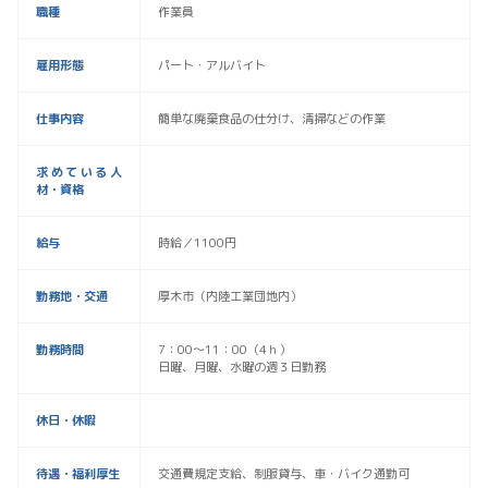
職種
作業員
雇用形態
パート・アルバイト
仕事内容
簡単な廃棄食品の仕分け、清掃などの作業
求めている人
材・資格
給与
時給／1100円
勤務地・交通
厚木市（内陸工業団地内）
勤務時間
7：00〜11：00（4ｈ）
日曜、月曜、水曜の週３日勤務
休日・休暇
待遇・福利厚生
交通費規定支給、制服貸与、車・バイク通勤可