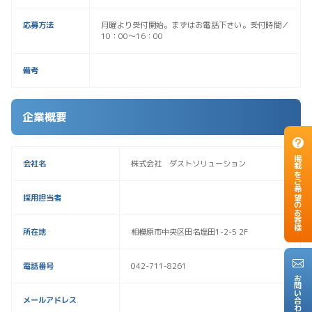
応募方法
月曜より受付開始。まずはお電話下さい。受付時間／
10：00〜16：00
備考
企業概要
掲載をご希望のお客様
会社名
株式会社 ダストソリューション
採用担当者
所在地
相模原市中央区田名塩田1-2-5 2F
電話番号
042-711-8261
お問い合わせ
メールアドレス