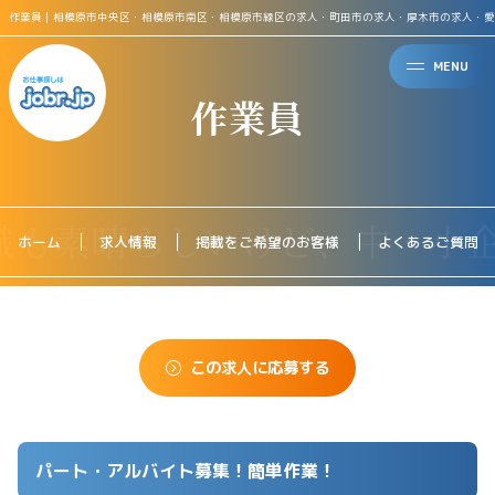
作業員｜相模原市中央区・相模原市南区・相模原市緑区の求人・町田市の求人・厚木市の求人・愛
MENU
作業員
ホーム
求人情報
掲載をご希望のお客様
よくあるご質問
この求人に応募する
パート・アルバイト募集！簡単作業！