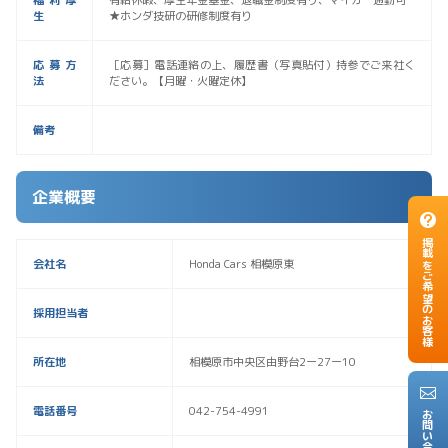
福利厚
有給休暇、厚生年金基金、退職金制度有り、マイカー通勤可
生
★ホンダ技研の研修制度有り
応募方
［応募］電話連絡の上、履歴書（写真貼付）持参でご来社く
法
ださい。【月曜・火曜定休】
備考
企業概要
掲載をご希望のお客様
会社名
Honda Cars 相模原東
採用担当者
所在地
相模原市中央区由野台2ー27ー10
電話番号
042-754-4991
お問い合わせ