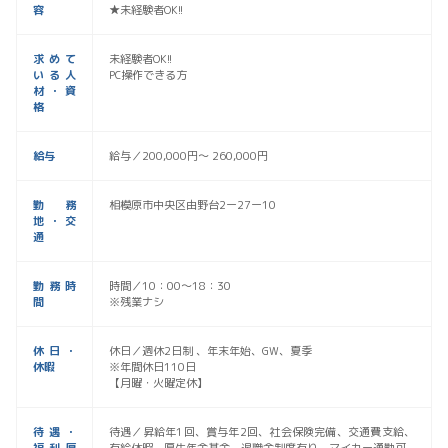
容
★未経験者OK!!
求めて
未経験者OK!!
いる人
PC操作できる方
材・資
格
給与
給与／200,000円〜 260,000円
勤務
相模原市中央区由野台2ー27ー10
地・交
通
勤務時
時間／10：00〜18：30
間
※残業ナシ
休日・
休日／週休2日制 、年末年始、GW、夏季
休暇
※年間休日110日
【月曜・火曜定休】
待遇・
待遇／昇給年1回、賞与年2回、社会保険完備、交通費支給、