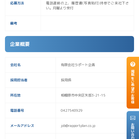
応募方法
電話連絡の上、履歴書(写真貼付)持参でご来社下さ
い。月曜より受付
備考
企業概要
会社名
有限会社ラポート企画
掲載をご希望のお客様
採用担当者
採用係
所在地
相模原市中央区矢部3-21-15
電話番号
0427548929
お問い合わせ
メールアドレス
job@rapportplan.co.jp