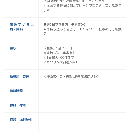
相模原市内及び近隣地域に配布となります
※投函する場所に関しては当社で指定させていただき
ます
求めている人
●週2日できる方 ●副業OK
材・資格
★車持ち込みできる方 ★バイク・自転車の方も相談
可
給与
〈報酬〉1部／20円
※車持ち込み手当含む
※1日最大100件まで
※ガソリン代別途支給!!
勤務地・交通
相模原市中央区矢部(JR矢部駅徒歩5分)
勤務時間
休日・休暇
待遇・福利厚生