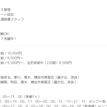
出入管理
カート回収
交通誘導スタッフ
験OK!
ニア活躍中！
給／10,000円
給／9,500円～
給／9,500円～、法定研修中（2日間）8,568円
②海老名、愛川、厚木、横浜市青葉区（藤が丘、奈良）
相模原、町田、厚木、横浜市青葉区（藤が丘、奈良）
：00～13：00（実働7ｈ）
0：00～19：00、11：00～20：00、12：15～21：15 ※シフト制
：00～17：00、9：00～18：00、10：00～19：00（駐車場）※シ