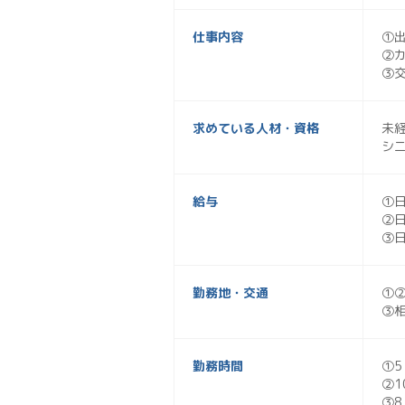
仕事内容
①
②
③
求めている人材・資格
未経
シ
給与
①日
②日
③日
勤務地・交通
①
③
勤務時間
①5
②1
③8