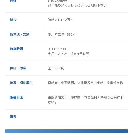
資格
近隣の方歓迎！
お子様がいらっしゃる方もご相談下さい
給与
時給／1,112円～
勤務地・交通
愛川町三増1382-1
勤務時間
9:00～17:00
★月・火・木・金の4日勤務
休日・休暇
土・日・祝
待遇・福利厚生
昇給有、車通勤可、交通費規定内支給、食事代支給
応募方法
電話連絡の上、履歴書（写真貼付）持参でご来社下
さい。
備考