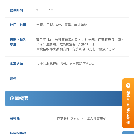
勤務時間
9：00～18：00
休日・休暇
土曜、日曜、GW、夏季、年末年始
待遇・福利
賞与年1回（会社業績による）、社保完、作業着貸与、車・
厚生
バイク通勤可。社員食堂有（1食410円）
※資格取得支援制度有、免許のない方もご相談下さい
応募方法
まずはお気軽に携帯までお電話下さい。
備考
掲載をご希望のお客様
企業概要
会社名
株式会社ジャット 津久井営業所
採用担当者