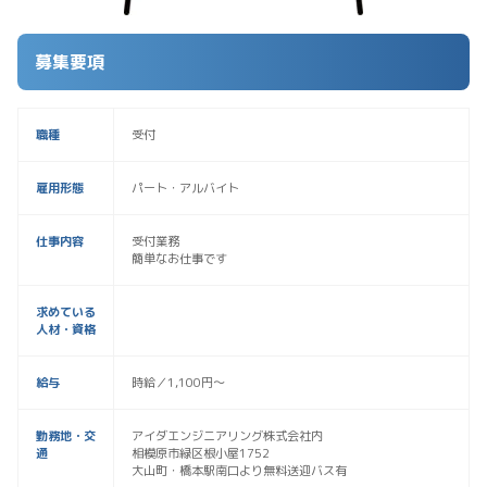
募集要項
職種
受付
雇用形態
パート・アルバイト
仕事内容
受付業務
簡単なお仕事です
求めている
人材・資格
給与
時給／1,100円～
勤務地・交
アイダエンジニアリング株式会社内
通
相模原市緑区根小屋1752
大山町・橋本駅南口より無料送迎バス有