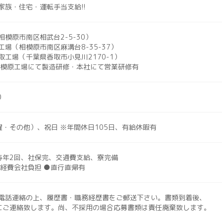
住宅・運転手当支給!!
模原市南区相武台2-5-30）
相模原市南区麻溝台8-35-37）
（千葉県香取市小見川2170-1）
相模原工場にて製造研修・本社にて営業研修有
0
曜・その他）、祝日 ※年間休日105日、有給休暇有
与年2回、社保完、交通費支給、寮完備
●経費会社負担 ●直行直帰有
電話連絡の上、履歴書・職務経歴書をご郵送下さい。書類到着後、
連絡致します。尚、不採用の場合応募書類は責任廃棄致します。