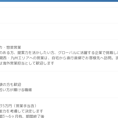
カ・惣菜営業
のある方、提案力を活かしたい方、グローバルに活躍する企業で挑戦し
関西・九州エリアへの営業は、自宅から直行直帰でお客様先へ訪問。ま
は海外営業担当として歓迎します
験の方も歓迎
!若い方が輝ける職場
〜35万円（営業手当含）
を考慮して決定します
〜6ヶ月有、期間終了後