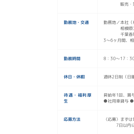
販売・家族・
勤務地・交通
勤務地／本社（相
相模原工場（
千葉香取工場
3〜6ヶ月間、
勤務時間
8：30〜17：3
休日・休暇
週休2日制（日
待遇・福利厚
昇給年1回、賞
生
●社用車貸与 
応募方法
〈応募〉まずは
7日以内にご