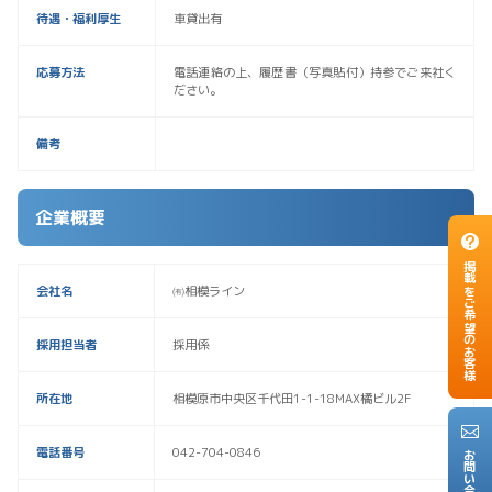
待遇・福利厚生
車貸出有
応募方法
電話連絡の上、履歴書（写真貼付）持参でご来社く
ださい。
備考
企業概要
掲載をご希望のお客様
会社名
㈲相模ライン
採用担当者
採用係
所在地
相模原市中央区千代田1-1-18MAX橘ビル2F
電話番号
042-704-0846
お問い合わせ