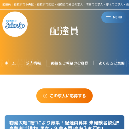
配達員｜相模原市中央区・相模原市南区・相模原市緑区の求人・町田市の求人・厚木市の求人・愛
MENU
配達員
ホーム
求人情報
掲載をご希望のお客様
よくあるご質問
この求人に応募する
物流大幅“増”により募集！配達員募集 未経験者歓迎!!
高齢者活躍中! 男女・年令不問!高収入も可能!