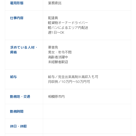
雇用形態
業務委託
仕事内容
配達員
軽貨物オーナードライバー
軽バンによるエリア内配送
週1日〜OK
求めている人材・
要普免
資格
男女・年令不問
高齢者活躍中
未経験者歓迎
給与
給与／完全出来高制※高収入も可
月収例／10万円〜50万円可
勤務地・交通
相模原市内
勤務時間
休日・休暇