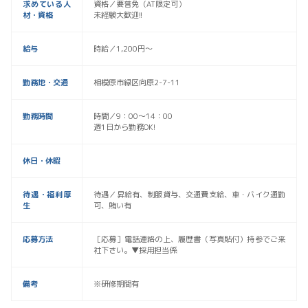
求めている人
資格／要普免（AT限定可）
材・資格
未経験大歓迎!!
給与
時給／1,200円〜
勤務地・交通
相模原市緑区向原2-7-11
勤務時間
時間／9：00〜14：00
週1日から勤務OK!
休日・休暇
待遇・福利厚
待遇／昇給有、制服貸与、交通費支給、車・バイク通勤
生
可、賄い有
応募方法
［応募］電話連絡の上、履歴書（写真貼付）持参でご来
社下さい。▼採用担当係
備考
※研修期間有