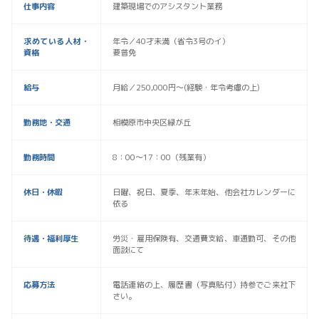
仕事内容
建築現場でのアシスタント業務
求めている人材・
年令／40才未満（省令3号のイ）
資格
要普免
給与
月給／250,000円〜(経験・年令考慮の上)
勤務地・交通
相模原市中央区緑が丘
勤務時間
8：00〜17：00（残業有）
休日・休暇
日曜、祝日、夏季、年末年始、他会社カレンダーに
依る
待遇・福利厚生
労災・雇用保険有、交通費支給、車通勤可、その他
面談にて
応募方法
電話連絡の上、履歴書（写真貼付）持参でご来社下
さい。