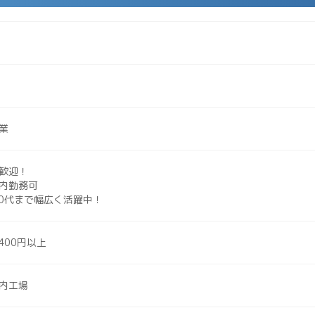
業
歓迎！
内勤務可
60代まで幅広く活躍中！
400円以上
内工場