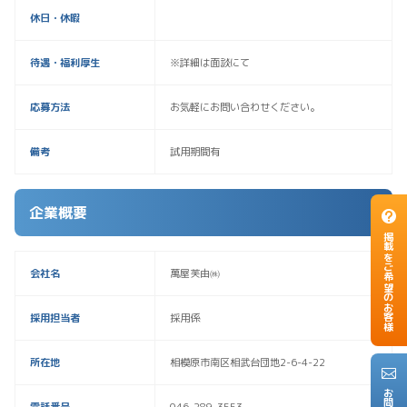
休日・休暇
待遇・福利厚生
※詳細は面談にて
応募方法
お気軽にお問い合わせください。
備考
試用期間有
企業概要
掲載をご希望のお客様
会社名
萬屋芙由㈱
採用担当者
採用係
所在地
相模原市南区相武台団地2-6-4-22