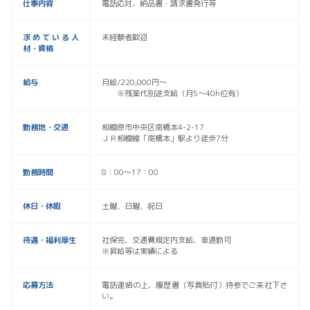
仕事内容
電話応対、納品書・請求書発行等
求めている人
未経験者歓迎
材・資格
給与
月給/220,000円～
※残業代別途支給（月5〜40h位有）
勤務地・交通
相模原市中央区南橋本4-2-17
ＪＲ相模線「南橋本」駅より徒歩7分
勤務時間
8：00～17：00
休日・休暇
土曜、日曜、祝日
待遇・福利厚生
社保完、交通費規定内支給、車通勤可
※昇給等は実績による
応募方法
電話連絡の上、履歴書（写真貼付）持参でご来社下さ
い。