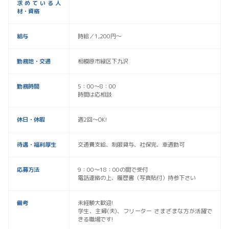
求めている人
材・資格
給与
時給／1,200円〜
勤務地・交通
相模原市緑区下九沢
勤務時間
5：00〜8：00
時間は応相談
休日・休暇
週2回〜OK!
待遇・福利厚生
交通費支給、制服貸与、社保完、車通勤可
応募方法
9：00〜18：00の間で受付
電話連絡の上、履歴書（写真貼付）持参下さい
備考
未経験大歓迎!
学生、主婦(夫)、フリーター さまざまな方が活躍で
きる職場です!