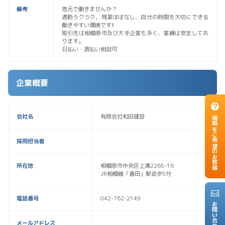
備考
地元で働きませんか？
通勤ラクラク、残業ほぼなし、自分の時間を大切にできる
働きやすい環境です!!
取引先は相模原市及び大手企業も多く、業績は安定してお
ります。
日払い・週払い相談可
企業概要
会社名
有限会社和田建設
掲載をご希望のお客様
採用担当者
所在地
相模原市中央区上溝2265-16
JR相模線「番田」駅徒歩5分
電話番号
042-762-2149
お問い合わせ
メールアドレス