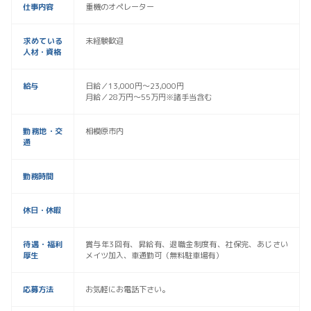
仕事内容
重機のオペレーター
求めている
未経験歓迎
人材・資格
給与
日給／13,000円～23,000円
月給／28万円～55万円※諸手当含む
勤務地・交
相模原市内
通
勤務時間
休日・休暇
待遇・福利
賞与年3回有、昇給有、退職金制度有、社保完、あじさい
厚生
メイツ加入、車通勤可（無料駐車場有）
応募方法
お気軽にお電話下さい。