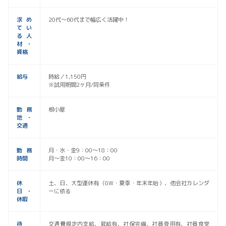
求め
20代～60代まで幅広く活躍中！
てい
る人
材・
資格
給与
時給／1,150円
※試用期間2ヶ月/同条件
勤務
根小屋
地・
交通
勤務
月・水・金9：00～18：00
時間
月～金10：00～16：00
休
土、日、大型連休有（GW・夏季・年末年始）、他会社カレンダ
日・
ーに依る
休暇
待
交通費規定内支給、昇給有、社保完備、社員登用有、社員食堂