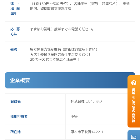
遇・
（1食150円～300円位）、各種手当（家族・残業など）、車通
福利
勤可、資格取得支援制度有
厚生
応募
まずはお気軽に携帯までお電話ください。
方法
備考
独立開業支援制度有（詳細はお電話下さい）
★大手優良企業内のお仕事だから安心!!
20代～60代まで幅広く活躍中！
企業概要
掲載をご希望のお客様
会社名
株式会社 コアテック
採用担当者
中野
所在地
厚木市下荻野1422-1