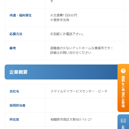
す
待遇・福利厚生
※交通費1日800円
※昼食手当有
応募方法
お気軽にお電話下さい。
備考
退職者の少ないアットホームな事業所です！
詳細はお問い合わせください
企業概要
掲載をご希望のお客様
会社名
スマイルデイサービスセンター・ビーチ
採用担当者
所在地
相模原市南区大野台3-15-27