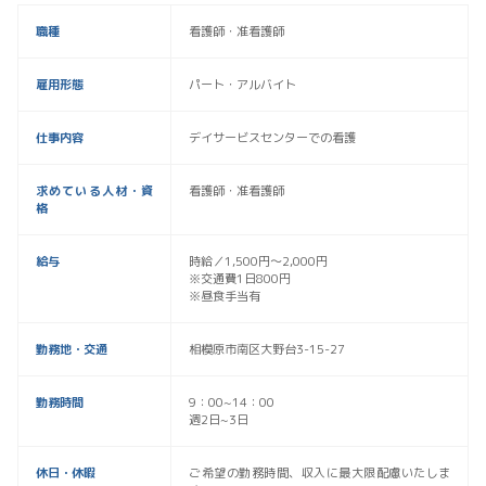
職種
看護師・准看護師
雇用形態
パート・アルバイト
仕事内容
デイサービスセンターでの看護
求めている人材・資
看護師・准看護師
格
給与
時給／1,500円〜2,000円
※交通費1日800円
※昼食手当有
勤務地・交通
相模原市南区大野台3-15-27
勤務時間
9：00~14：00
週2日~3日
休日・休暇
ご希望の勤務時間、収入に最大限配慮いたしま