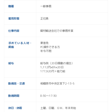
職種
一般事務
雇用形態
正社員
仕事内容
鋼材輸送会社での事務作業
求めている人材・
要普免
資格
PC操作できる方
年令不問
給与
給与例（20日稼働の場合）
1,112円×8h×20日
177,920円＋能力給
勤務地・交通
相模原市中央区宮下2-13-5
勤務時間
8:30～17:30
休日・休暇
土曜、日曜、ＧＷ、年末年始