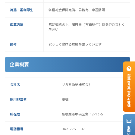
待遇・福利厚生
各種社会保障完備、昇給有、車通勤可
応募方法
電話連絡の上、履歴書（写真貼付）持参でご来社く
ださい
備考
安心して働ける環境が整っています!
企業概要
掲載をご希望のお客様
会社名
サガミ急送株式会社
採用担当者
高橋
所在地
相模原市中央区宮下2-13-5
電話番号
042-773-5541