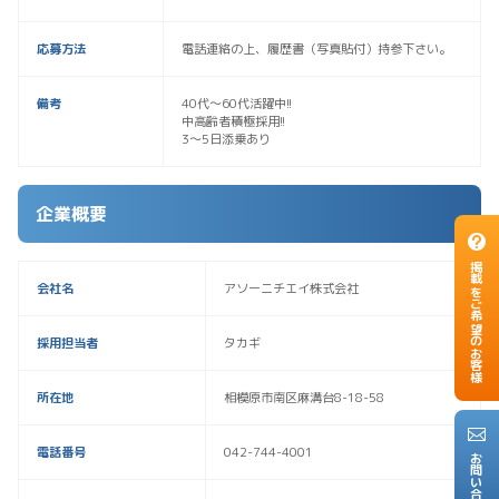
応募方法
電話連絡の上、履歴書（写真貼付）持参下さい。
備考
40代～60代活躍中!!
中高齢者積極採用!!
3～5日添乗あり
企業概要
掲載をご希望のお客様
会社名
アソーニチエイ株式会社
採用担当者
タカギ
所在地
相模原市南区麻溝台8-18-58
電話番号
042-744-4001
お問い合わせ