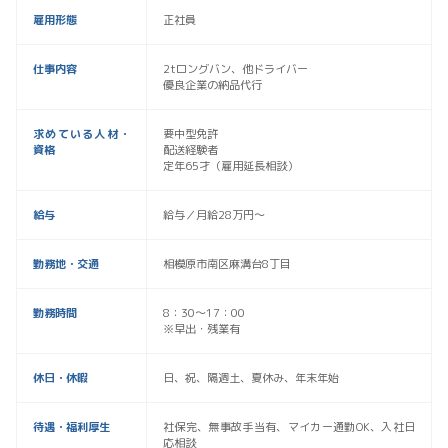
雇用形態
正社員
仕事内容
2tロングバン、他ドライバー
優良企業の納品代行
求めている人材・
要中型免許
資格
配送経験者
定年65才（雇用延長相談）
給与
給与／月給28万円～
勤務地・交通
相模原市南区麻溝台8丁目
勤務時間
8：30～17：00
※早出・残業有
休日・休暇
日、祝、隔週土、夏休み、年末年始
待遇・福利厚生
社保完、無事故手当有、マイカー通勤OK、入社日
応相談