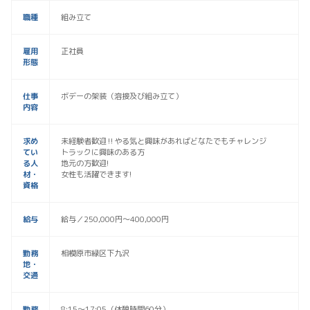
職種
組み立て
雇用
正社員
形態
仕事
ボデーの架装（溶接及び組み立て）
内容
求め
未経験者歓迎‼やる気と興味があればどなたでもチャレンジ
てい
トラックに興味のある方
る人
地元の方歓迎!
材・
女性も活躍できます!
資格
給与
給与／250,000円～400,000円
勤務
相模原市緑区下九沢
地・
交通
勤務
8:15～17:05（休憩時間60分）