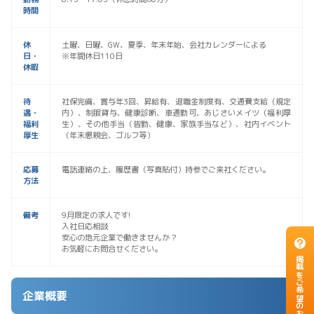
時間
休
土曜、日曜、GW、夏季、年末年始、会社カレンダーによる
日・
※年間休日110日
休暇
待
社保完備、賞与年3回、昇給有、退職金制度有、交通費支給（規定
遇・
内）、制服貸与、健康診断、車通勤可、あじさいメイツ（福利厚
福利
生）、その他手当（皆勤、健康、家族手当など）、社内イベント
厚生
（年末懇親会、ゴルフ等）
応募
電話連絡の上、履歴書（写真貼付）持参でご来社ください。
方法
備考
9月限定の求人です!
入社日応相談
安心の地元企業で働きませんか？
お気軽にお問合せください。
掲載をご希望のお客様
企業概要