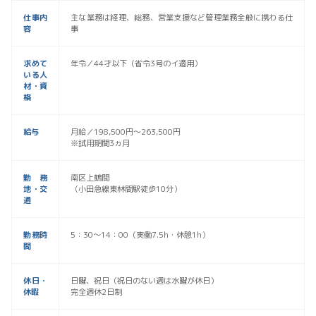
仕事内
主な業務は経理、総務、営業支援など管理業務全般に携わる仕
容
事
求めて
年令／44才以下（省令3号のイ適用）
いる人
材・資
格
給与
月給／198,500円～263,500円
※試用期間3ヵ月
勤務
南区上鶴間
地・交
（小田急線東林間駅徒歩10分）
通
勤務時
5：30～14：00（実働7.5h・休憩1h）
間
休日・
日曜、祝日（祝日のない週は水曜が休日）
休暇
完全週休2日制