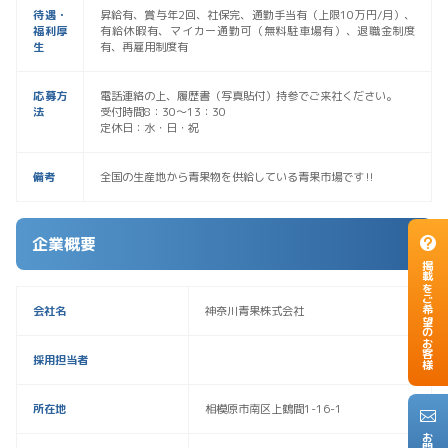
待遇・
昇給有、賞与年2回、社保完、通勤手当有（上限10万円/月）、
福利厚
有給休暇有、マイカー通勤可（無料駐車場有）、退職金制度
生
有、再雇用制度有
応募方
電話連絡の上、履歴書（写真貼付）持参でご来社ください。
法
受付時間8：30～13：30
定休日：水・日・祝
備考
全国の生産地から青果物を供給している青果市場です‼
企業概要
掲載をご希望のお客様
会社名
神奈川青果株式会社
採用担当者
所在地
相模原市南区上鶴間1-16-1