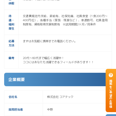
休暇
待
交通費規定内支給、昇給有、社保完備、社員食堂（1食200円～
遇・
400円位）、各種手当（家族・残業など）、車通勤可、社員登用
福利
制度有、資格取得支援制度有 ※試用期間2ヶ月／同条件
厚生
応募
まずはお気軽に携帯までお電話ください。
方法
備考
20代～60代まで幅広く活躍中！
ココにはあなたも活躍できるフィールドがあります！！
企業概要
掲載をご希望のお客様
会社名
株式会社 コアテック
採用担当者
中野