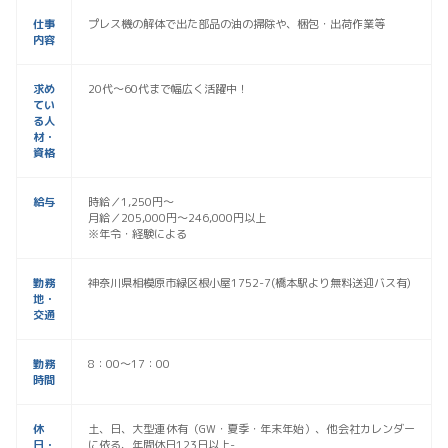
仕事
プレス機の解体で出た部品の油の掃除や、梱包・出荷作業等
内容
求め
20代～60代まで幅広く活躍中！
てい
る人
材・
資格
給与
時給／1,250円～
月給／205,000円～246,000円以上
※年令・経験による
勤務
神奈川県相模原市緑区根小屋1752-7(橋本駅より無料送迎バス有)
地・
交通
勤務
8：00〜17：00
時間
休
土、日、大型連休有（GW・夏季・年末年始）、他会社カレンダー
日・
に依る、年間休日123日以上-