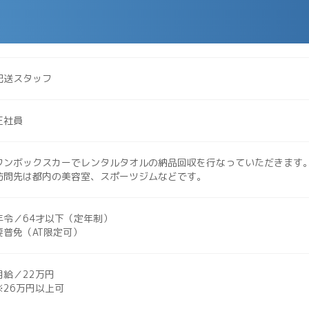
配送スタッフ
正社員
ワンボックスカーでレンタルタオルの納品回収を行なっていただきます
訪問先は都内の美容室、スポーツジムなどです。
年令／64才以下（定年制）
要普免（AT限定可）
月給／22万円
※26万円以上可