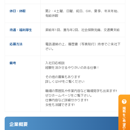
休日・休暇
第2・4土曜、日曜、祝日、GW、夏季、年末年始、
有給休暇
待遇・福利厚生
昇給年1回、賞与年2回、社会保険完備、交通費支給
応募方法
電話連絡の上、履歴書（写真貼付）持参でご来社下
さい。
備考
入社日応相談
経験を活かせるやりがいのある仕事！
その他の募集もあります
詳しくはHPをご覧ください
職場の雰囲気や作業内容など職場見学も出来ます!!
ぜひホームページをご覧下さい。
仕事内容など詳細分かります!!
女性も活躍できます!
掲載をご希望のお客様
企業概要