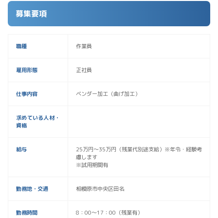
募集要項
職種
作業員
雇用形態
正社員
仕事内容
ベンダー加工（曲げ加工）
求めている人材・
資格
給与
25万円〜35万円（残業代別途支給）※年令・経験考
慮します
※試用期間有
勤務地・交通
相模原市中央区田名
勤務時間
8：00～17：00（残業有）