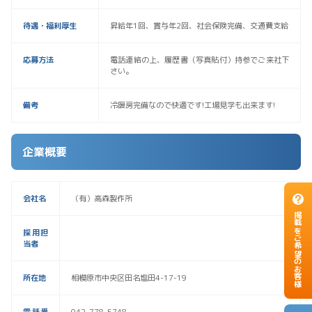
待遇・福利厚生
昇給年1回、賞与年2回、社会保険完備、交通費支給
応募方法
電話連絡の上、履歴書（写真貼付）持参でご来社下
さい。
備考
冷暖房完備なので快適です!工場見学も出来ます!
企業概要
会社名
（有）高森製作所
掲載をご希望のお客様
採用担
当者
所在地
相模原市中央区田名塩田4-17-19