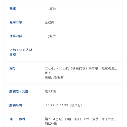
職種
Tig溶接
雇用形態
正社員
仕事内容
Tig溶接
求めている人材・
資格
給与
25万円〜35万円（残業代含）※年令・経験考慮し
ます
※試用期間有
勤務地・交通
第3工場
勤務時間
8：00～17：00（残業有）
休日・休暇
第2・4土曜、日曜、祝日、GW、夏季、年末年始、
有給休暇