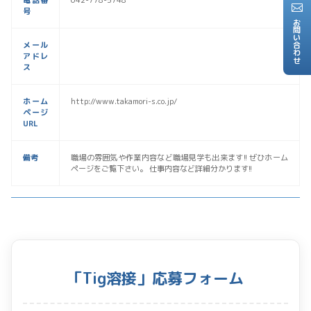
電話番
042-778-5748
号
お問い合わせ
メール
アドレ
ス
ホーム
http://www.takamori-s.co.jp/
ページ
URL
備考
職場の雰囲気や作業内容など職場見学も出来ます!! ぜひホーム
ページをご覧下さい。 仕事内容など詳細分かります!!
「Tig溶接」応募フォーム