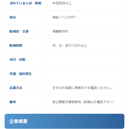
求めている人材・資格
中型免許以上
給与
時給／1,225円～
勤務地・交通
相模原市内
勤務時間
月・水・金の1日3h以上
休日・休暇
待遇・福利厚生
応募方法
まずはお気軽に携帯までお電話ください。
備考
独立開業支援制度有（詳細はお電話下さい）
企業概要