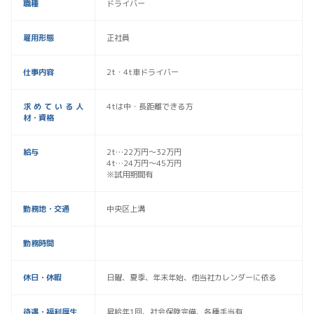
職種
ドライバー
雇用形態
正社員
仕事内容
2t・4t車ドライバー
求めている人
4tは中・長距離できる方
材・資格
給与
2t…22万円〜32万円
4t…24万円〜45万円
※試用期間有
勤務地・交通
中央区上溝
勤務時間
休日・休暇
日曜、夏季、年末年始、他当社カレンダーに依る
待遇・福利厚生
昇給年1回、社会保険完備、各種手当有