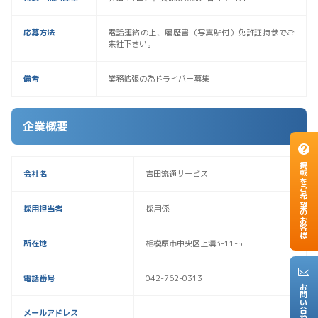
応募方法
電話連絡の上、履歴書（写真貼付）免許証持参でご
来社下さい。
備考
業務拡張の為ドライバー募集
企業概要
掲載をご希望のお客様
会社名
吉田流通サービス
採用担当者
採用係
所在地
相模原市中央区上溝3-11-5
電話番号
042-762-0313
お問い合わせ
メールアドレス