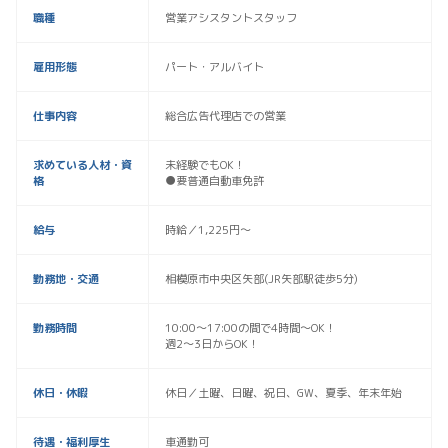
職種
営業アシスタントスタッフ
雇用形態
パート・アルバイト
仕事内容
総合広告代理店での営業
求めている人材・資
未経験でもOK！
格
●要普通自動車免許
給与
時給／1,225円〜
勤務地・交通
相模原市中央区矢部(JR矢部駅徒歩5分)
勤務時間
10:00〜17:00の間で4時間〜OK！
週2〜3日からOK！
休日・休暇
休日／土曜、日曜、祝日、GW、夏季、年末年始
待遇・福利厚生
車通勤可