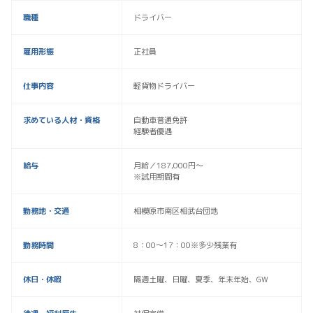
職種
ドライバー
雇用形態
正社員
仕事内容
軽貨物ドライバー
求めている人材・資格
自動車普通免許
経験者優遇
給与
月給／187,000円〜
※試用期間有
勤務地・交通
相模原市南区相武台団地
勤務時間
8：00～17：00※多少残業有
休日・休暇
隔週土曜、日曜、夏季、年末年始、GW