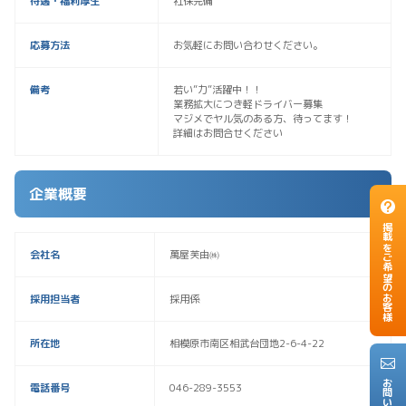
待遇・福利厚生
社保完備
応募方法
お気軽にお問い合わせください。
備考
若い”力”活躍中！！
業務拡大につき軽ドライバー募集
マジメでヤル気のある方、待ってます！
詳細はお問合せください
企業概要
掲載をご希望のお客様
会社名
萬屋芙由㈱
採用担当者
採用係
所在地
相模原市南区相武台団地2-6-4-22
電話番号
046-289-3553