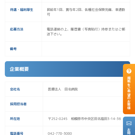
待遇・福利厚生
昇給年1回、賞与年2回、各種社会保険完備、車通勤
可
応募方法
電話連絡の上、履歴書（写真貼付）持参またはご郵
送下さい。
備考
企業概要
掲載をご希望のお客様
会社名
医療法人 田名病院
採用担当者
所在地
〒252-0245 相模原市中央区田名塩田3-14-36
電話番号
042-778-3080