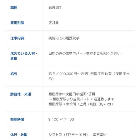
職種
看護助手
雇用形態
正社員
仕事内容
病院内での看護助手
求めている人材・
日勤のみの常勤やパート勤務もご相談ください。
資格
給与
給与／200,000円〜※週1回程度夜勤有（夜勤手当
含）
勤務地・交通
相模原市中央区田名塩田3丁目
JR相模原駅より当院バスにて送迎致します
相模原駅→市役所→上溝→病院（約20分）
勤務時間
9：00～17：00
休日・休暇
シフト制（月7日～10日）、年末年始