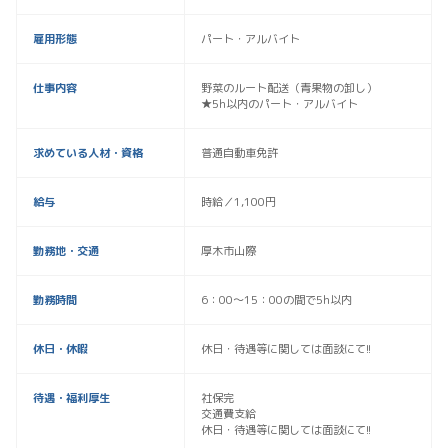
雇用形態
パート・アルバイト
仕事内容
野菜のルート配送（青果物の卸し）
★5h以内のパート・アルバイト
求めている人材・資格
普通自動車免許
給与
時給／1,100円
勤務地・交通
厚木市山際
勤務時間
6：00〜15：00の間で5h以内
休日・休暇
休日・待遇等に関しては面談にて!!
待遇・福利厚生
社保完
交通費支給
休日・待遇等に関しては面談にて!!