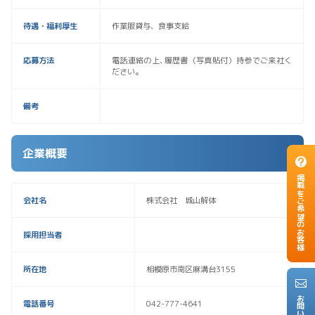
待遇・福利厚生
作業服貸与、食事支給
応募方法
電話連絡の上､履歴書（写真貼付）持参でご来社く
ださい。
備考
企業概要
掲載をご希望のお客様
会社名
株式会社 城山解体
採用担当者
所在地
相模原市南区麻溝台3155
電話番号
042-777-4641