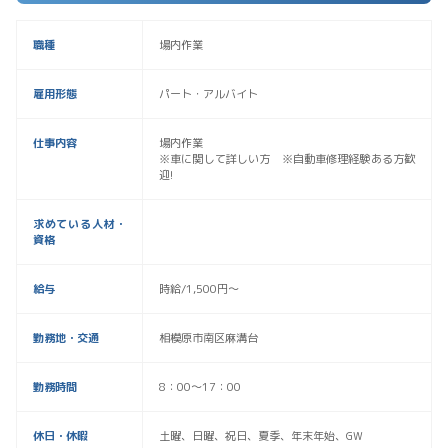
職種
場内作業
雇用形態
パート・アルバイト
仕事内容
場内作業
※車に関して詳しい方 ※自動車修理経験ある方歓
迎!
求めている人材・
資格
給与
時給/1,500円〜
勤務地・交通
相模原市南区麻溝台
勤務時間
8：00～17：00
休日・休暇
土曜、日曜、祝日、夏季、年末年始、GW