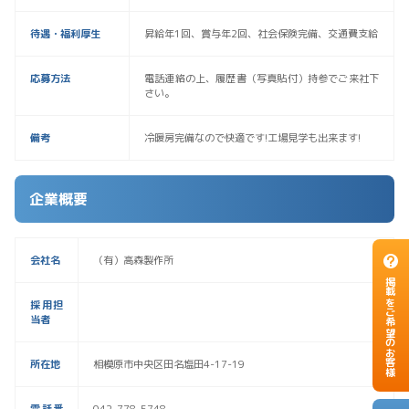
待遇・福利厚生
昇給年1回、賞与年2回、社会保険完備、交通費支給
応募方法
電話連絡の上、履歴書（写真貼付）持参でご来社下
さい。
備考
冷暖房完備なので快適です!工場見学も出来ます!
企業概要
会社名
（有）高森製作所
掲載をご希望のお客様
採用担
当者
所在地
相模原市中央区田名塩田4-17-19