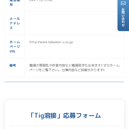
電話番
042-778-5748
号
お問い合わせ
メール
アドレ
ス
ホーム
http://www.takamori-s.co.jp/
ページ
URL
備考
職場の雰囲気や作業内容など職場見学も出来ます!! ぜひホーム
ページをご覧下さい。 仕事内容など詳細分かります!!
「Tig溶接」応募フォーム