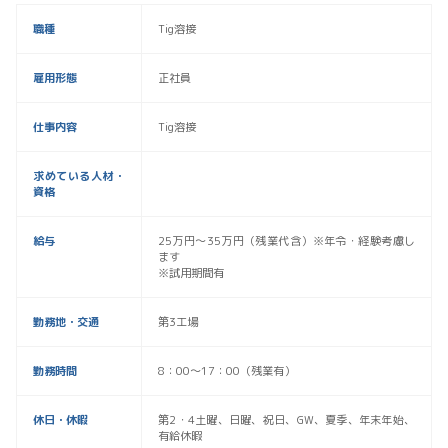
職種
Tig溶接
雇用形態
正社員
仕事内容
Tig溶接
求めている人材・
資格
給与
25万円〜35万円（残業代含）※年令・経験考慮し
ます
※試用期間有
勤務地・交通
第3工場
勤務時間
8：00～17：00（残業有）
休日・休暇
第2・4土曜、日曜、祝日、GW、夏季、年末年始、
有給休暇