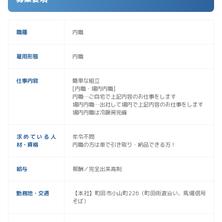
職種
内職
雇用形態
内職
仕事内容
簡単な組立
[内職・場内内職]
内職…ご自宅で上記内容のお仕事をします
場内内職…出社して場内で上記内容のお仕事をします
場内内職は冷暖房完備
求めている人
年令不問
材・資格
内職の方は車で引き取り・納品できる方！
給与
報酬／完全出来高制
勤務地・交通
【本社】町田市小山町226（町田街道沿い、馬場信号
そば）