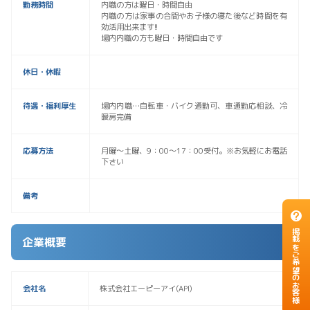
勤務時間
内職の方は曜日・時間自由
内職の方は家事の合間やお子様の寝た後など時間を有
効活用出来ます!!
場内内職の方も曜日・時間自由です
休日・休暇
待遇・福利厚生
場内内職…自転車・バイク通勤可、車通勤応相談、冷
暖房完備
応募方法
月曜〜土曜、9：00〜17：00受付。※お気軽にお電話
下さい
備考
掲載をご希望のお客様
企業概要
会社名
株式会社エーピーアイ(API)