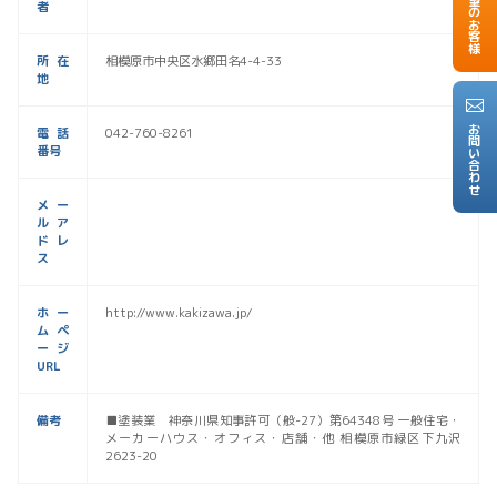
者
所在
相模原市中央区水郷田名4-4-33
地
お問い合わせ
電話
042-760-8261
番号
メー
ルア
ドレ
ス
ホー
http://www.kakizawa.jp/
ムペ
ージ
URL
備考
■塗装業 神奈川県知事許可（般-27）第64348号 一般住宅・
メーカーハウス・オフィス・店舗・他 相模原市緑区下九沢
2623-20