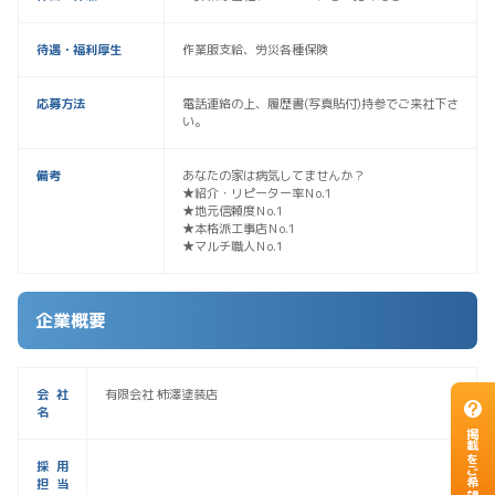
待遇・福利厚生
作業服支給、労災各種保険
応募方法
電話連絡の上、履歴書(写真貼付)持参でご来社下さ
い。
備考
あなたの家は病気してませんか？
★紹介・リピーター率Ｎo.1
★地元信頼度Ｎo.1
★本格派工事店Ｎo.1
★マルチ職人Ｎo.1
企業概要
会社
有限会社 柿澤塗装店
名
掲載をご希望のお客様
採用
担当