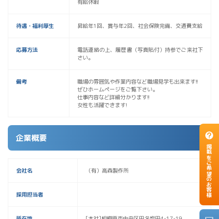
有給休暇
待遇・福利厚生
昇給年1回、賞与年2回、社会保険完備、交通費支給
応募方法
電話連絡の上、履歴書（写真貼付）持参でご来社下
さい。
備考
職場の雰囲気や作業内容など職場見学も出来ます!!
ぜひホームページをご覧下さい。
仕事内容など詳細分かります!!
女性も活躍できます!
企業概要
掲載をご希望のお客様
会社名
（有）高森製作所
採用担当者
所在地
[本社]相模原市中央区田名塩田4-17-19