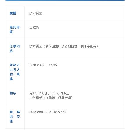
職種
技術営業
雇用形
正社員
態
仕事内
技術営業（製作図面による打合せ・製作手配等）
容
求めて
PC出来る方、要普免
いる人
材・資
格
給与
月給／20万円〜35万円以上
＋各種手当（前職・経験考慮）
勤務
相模原市中央区田名5770
地・交
通