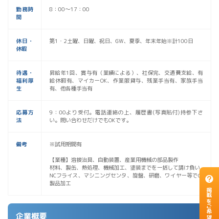
勤務時
8：00〜17：00
間
休日・
第1・2土曜、日曜、祝日、GW、夏季、年末年始※計100日
休暇
待遇・
昇給年1回、賞与有（業績による）、社保完、交通費支給、有
福利厚
給休暇有、マイカーOK、作業服貸与、残業手当有、家族手当
生
有、他各種手当有
応募方
9：00より受付。電話連絡の上、履歴書(写真貼付)持参下さ
法
い。問い合わせだけでもOKです。
備考
※試用期間有
【業種】溶接治具、自動装置、産業用機械の部品製作
材料、製缶、熱処理、機械加工、塗装までを一括して請け負い
NCフライス、マシニングセンタ、旋盤、研磨、ワイヤー等での
製品加工
掲載をご希望のお客様
企業概要