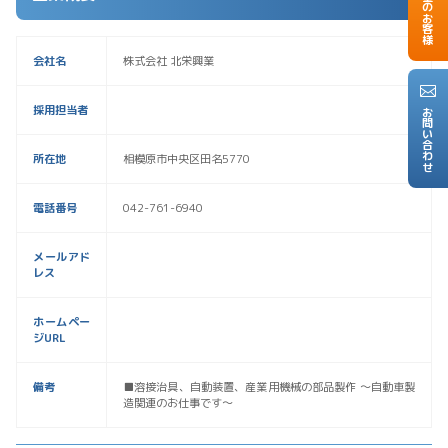
会社名
株式会社 北栄興業
採用担当者
お問い合わせ
所在地
相模原市中央区田名5770
電話番号
042-761-6940
メールアド
レス
ホームペー
ジURL
備考
■溶接治具、自動装置、産業用機械の部品製作 〜自動車製
造関連のお仕事です〜